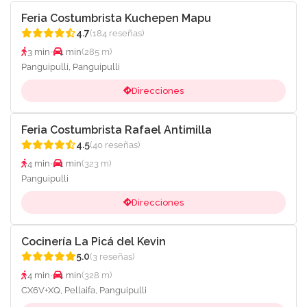
Feria Costumbrista Kuchepen Mapu
4.7
(184 reseñas)
3 min
•
1 min
(285 m)
Panguipulli, Panguipulli
Direcciones
Feria Costumbrista Rafael Antimilla
4.5
(40 reseñas)
4 min
•
1 min
(323 m)
Panguipulli
Direcciones
Cocinería La Picá del Kevin
5.0
(3 reseñas)
4 min
•
1 min
(328 m)
CX6V+XQ, Pellaifa, Panguipulli