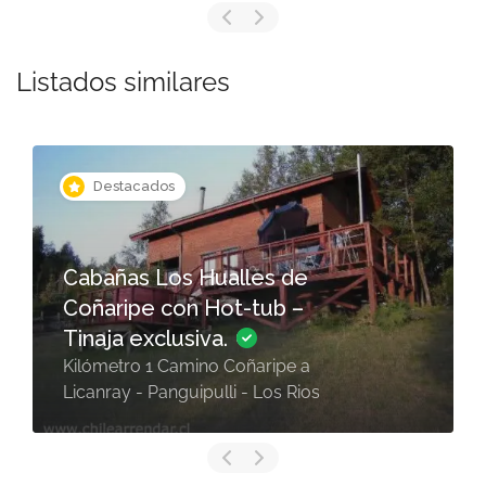
Listados similares
Destacados
Cabañas Los Hualles de
Coñaripe con Hot-tub –
Tinaja exclusiva.
Kilómetro 1 Camino Coñaripe a
Licanray - Panguipulli - Los Rios