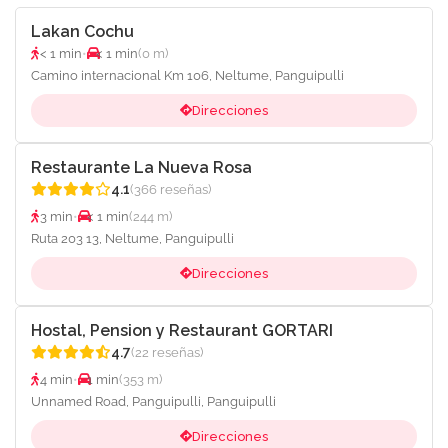
Lakan Cochu
< 1 min
•
< 1 min
(0 m)
Camino internacional Km 106, Neltume, Panguipulli
Direcciones
Restaurante La Nueva Rosa
4.1
(366 reseñas)
3 min
•
< 1 min
(244 m)
Ruta 203 13, Neltume, Panguipulli
Direcciones
Hostal, Pension y Restaurant GORTARI
4.7
(22 reseñas)
4 min
•
1 min
(353 m)
Unnamed Road, Panguipulli, Panguipulli
Direcciones