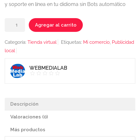
y soporte en línea en tu didioma sin Bots automático
Hosting
Agregar al carrito
anual
de
Categoría:
Tienda virtual
Etiquetas:
Mi comercio
,
Publicidad
alta
local
velocidad
con
WEBMEDIALAB
3
cuentas
de
email
Descripción
cantidad
Valoraciones (0)
Más productos