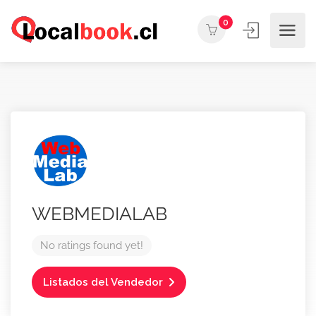
0
WEBMEDIALAB
No ratings found yet!
Listados del Vendedor