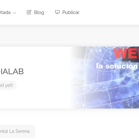
rtada
Blog
Publicar
IALAB
nd yet!
tal La Serena