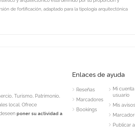
stético y arquitectónico está definido por su proporción y
rsión de fortificación, adaptado para la tipología arquitectónica
Enlaces de ayuda
Mi cuenta
Reseñas
usuario
ercio, Turismo, Patrimonio,
Marcadores
les local. Ofrece
Mis aviso
Bookings
 deseen
poner su actividad a
Marcador
Publicar 