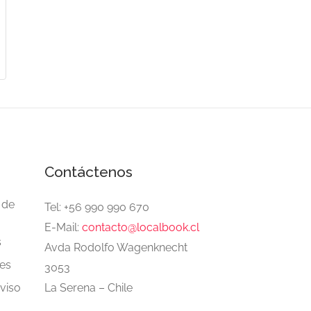
Contáctenos
 de
Tel: +56 990 990 670
E-Mail:
contacto@localbook.cl
s
Avda Rodolfo Wagenknecht
es
3053
aviso
La Serena – Chile